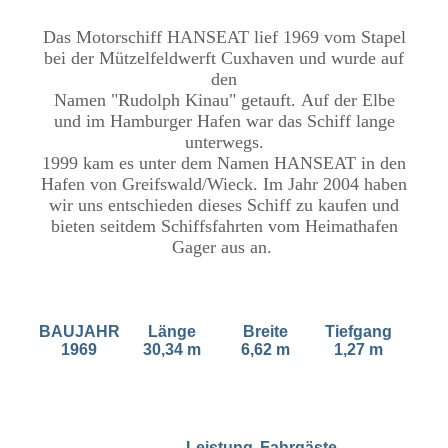
Das Motorschiff HANSEAT lief 1969 vom Stapel
bei der Mützelfeldwerft Cuxhaven und wurde auf
den
Namen "Rudolph Kinau" getauft. Auf der Elbe
und im Hamburger Hafen war das Schiff lange
unterwegs.
1999 kam es unter dem Namen HANSEAT in den
Hafen von Greifswald/Wieck. Im Jahr 2004 haben
wir uns entschieden dieses Schiff zu kaufen und
bieten seitdem Schiffsfahrten vom Heimathafen
Gager aus an.
BAUJAHR
Länge
Breite
Tiefgang
1969
30,34 m
6,62 m
1,27 m
Leistung
Fahrgäste