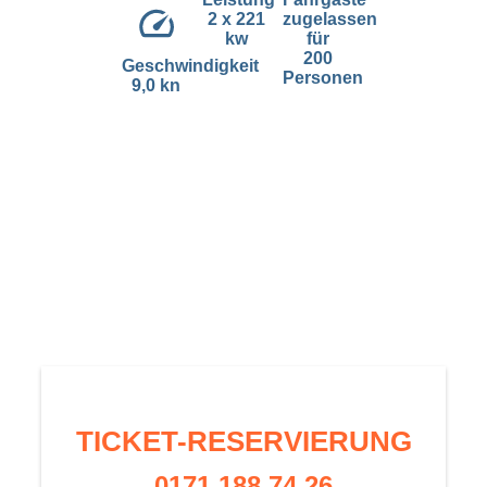
2 x 221
zugelassen
kw
für
200
Geschwindigkeit
Personen
9,0 kn
TICKET-RESERVIERUNG
0171 188 74 26